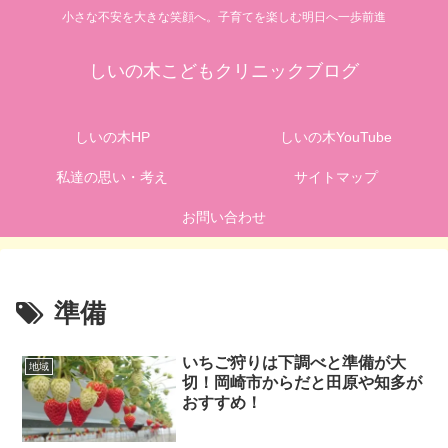
小さな不安を大きな笑顔へ。子育てを楽しむ明日へ一歩前進
しいの木こどもクリニックブログ
しいの木HP
しいの木YouTube
私達の思い・考え
サイトマップ
お問い合わせ
準備
いちご狩りは下調べと準備が大
地域
切！岡崎市からだと田原や知多が
おすすめ！