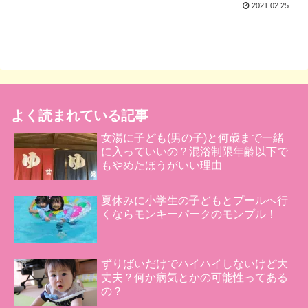
2021.02.25
よく読まれている記事
女湯に子ども(男の子)と何歳まで一緒
に入っていいの？混浴制限年齢以下で
もやめたほうがいい理由
夏休みに小学生の子どもとプールへ行
くならモンキーパークのモンプル！
ずりばいだけでハイハイしないけど大
丈夫？何か病気とかの可能性ってある
の？