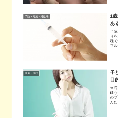
1
予防・対策・対処法
あ
当院
りを
種で
フル
子
病気・怪我
目
当院
ほう
のプ
んた