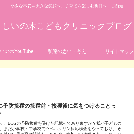
小さな不安を大きな笑顔へ。子育てを楽しむ明日へ一歩前進
しいの木こどもクリニックブログ
いの木YouTube
私達の思い・考え
サイトマップ
CG予防接種の接種前・接種後に気をつけることっ
？
ん、BCGの予防接種を受けた記憶ってありますか？私が子どもの
、まだ小学校・中学校でツベルクリン反応検査をやっており、そ
の検査結果が私は陽性だったため、追加での接種はありませんで