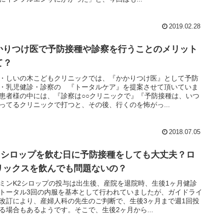
2019.02.28
かりつけ医で予防接種や診察を行うことのメリット
て？
・しいの木こどもクリニックでは、『かかりつけ医』として予防
・乳児健診・診察の 『トータルケア』を提案させて頂いていま
患者様の中には、『診察は○○クリニックで』『予防接種は、いつ
ってるクリニックで打つと、その後、行くのを怖がっ...
2018.07.05
２シロップを飲む日に予防接種をしても大丈夫？ロ
リックスを飲んでも問題ないの？
ミンK2シロップの投与は出生後、産院を退院時、生後1ヶ月健診
トータル3回の内服を基本として行われていましたが、ガイドライ
改訂により、産婦人科の先生のご判断で、生後3ヶ月まで週1回投
る場合もあるようです。そこで、生後2ヶ月から...