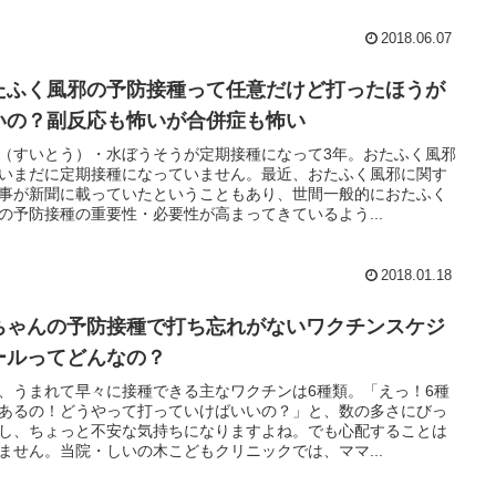
2018.06.07
たふく風邪の予防接種って任意だけど打ったほうが
いの？副反応も怖いが合併症も怖い
（すいとう）・水ぼうそうが定期接種になって3年。おたふく風邪
いまだに定期接種になっていません。最近、おたふく風邪に関す
事が新聞に載っていたということもあり、世間一般的におたふく
の予防接種の重要性・必要性が高まってきているよう...
2018.01.18
ちゃんの予防接種で打ち忘れがないワクチンスケジ
ールってどんなの？
、うまれて早々に接種できる主なワクチンは6種類。「えっ！6種
あるの！どうやって打っていけばいいの？」と、数の多さにびっ
し、ちょっと不安な気持ちになりますよね。でも心配することは
ません。当院・しいの木こどもクリニックでは、ママ...