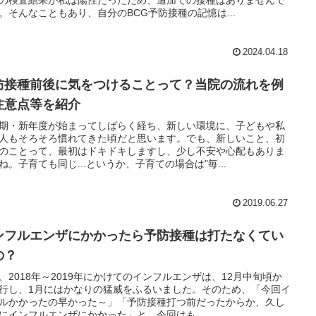
。そんなこともあり、自分のBCG予防接種の記憶は...
2024.04.18
防接種前後に気をつけることって？当院の流れを例
注意点等を紹介
期・新年度が始まってしばらく経ち、新しい環境に、子どもや私
人もそろそろ慣れてきた頃だと思います。でも、新しいこと、初
のことって、最初はドキドキしますし、少し不安や心配もありま
ね。子育ても同じ...というか、子育ての場合は"毎...
2019.06.27
ンフルエンザにかかったら予防接種は打たなくてい
の？
、2018年～2019年にかけてのインフルエンザは、12月中旬頃か
行し、1月にはかなりの猛威をふるいました。そのため、「今回イ
ルかかったの早かった～」「予防接種打つ前だったからか、久し
にインフルエンザにかかった」と、今回はも...