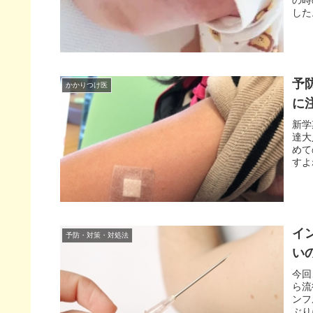
した
予
かかりつけ医
に
新学
達大
めて
すよ
イ
予防・対策・対処法
い
今回
ら流
ンフ
ぶり