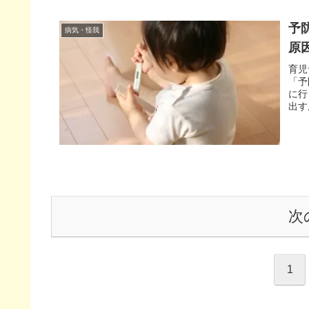
予
病気・怪我
原
育児
「予
に行
出す
次
1