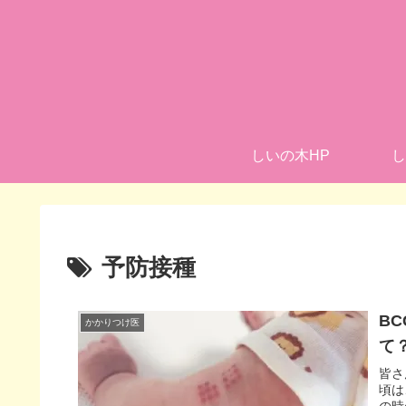
しいの木HP
し
予防接種
B
かかりつけ医
て
皆さ
頃は
の時