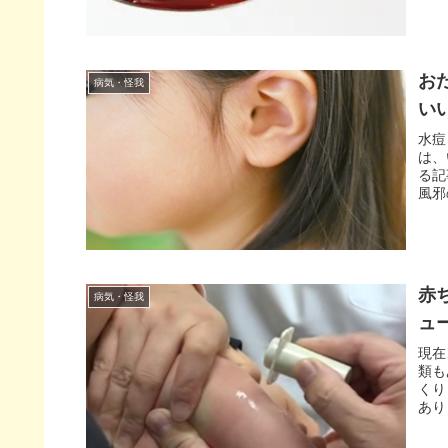
お
病気・怪我
い
水痘
は、
る記
風邪
赤
病気・怪我
ュ
現在
類も
くり
あり