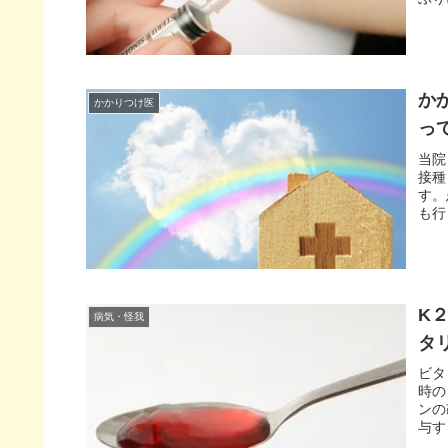
か
かかりつけ医
っ
当院
接種
す。
も行
K
病気・怪我
タ
ビタ
時の
ンの
与す