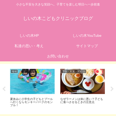
小さな不安を大きな笑顔へ。子育てを楽しむ明日へ一歩前進
しいの木こどもクリニックブログ
しいの木HP
しいの木YouTube
私達の思い・考え
サイトマップ
お問い合わせ
地域
予防・対策・対処法
予
後に
夏休みに小学生の子どもとプール
なぜラーメンは体に悪い？子ども
痔
へ行くならモンキーパークのモン
に食べさせるときの注意点
完
プル！