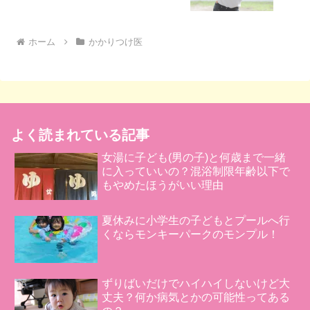
ホーム
かかりつけ医
よく読まれている記事
女湯に子ども(男の子)と何歳まで一緒
に入っていいの？混浴制限年齢以下で
もやめたほうがいい理由
夏休みに小学生の子どもとプールへ行
くならモンキーパークのモンプル！
ずりばいだけでハイハイしないけど大
丈夫？何か病気とかの可能性ってある