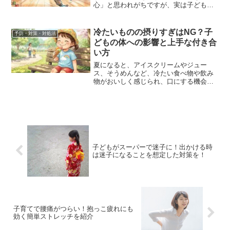
心」と思われがちですが、実は子どもの
ケガの多くは家庭内、家の中で起こって
います。しかし、少しの工夫や事前の対
策で、大きな事故を防ぐことができま
冷たいものの摂りすぎはNG？子
予防・対策・対処法
す。そこで今回は、ご家庭で...
どもの体への影響と上手な付き合
い方
夏になると、アイスクリームやジュー
ス、そうめんなど、冷たい食べ物や飲み
物がおいしく感じられ、口にする機会も
ぐっと増えますよね。その一方で、「子
どもにはどのくらいまでなら大丈夫？」
「お腹をこわしたりしないの？」と心配
になる保護者の方も多いので...
子どもがスーパーで迷子に！出かける時
は迷子になることを想定した対策を！
子育てで腰痛がつらい！抱っこ疲れにも
効く簡単ストレッチを紹介