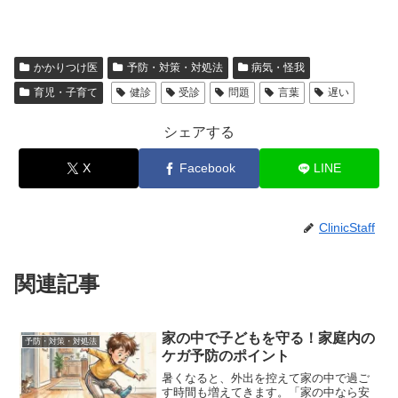
かかりつけ医
予防・対策・対処法
病気・怪我
育児・子育て
健診
受診
問題
言葉
遅い
シェアする
X
Facebook
LINE
ClinicStaff
関連記事
家の中で子どもを守る！家庭内の
予防・対策・対処法
ケガ予防のポイント
暑くなると、外出を控えて家の中で過ご
す時間も増えてきます。「家の中なら安