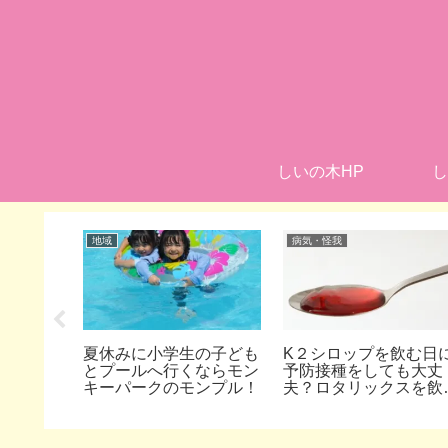
しいの木HP
し
地域
病気・怪我
体に悪
夏休みに小学生の子ども
K２シロップを飲む日
べさせる
とプールへ行くならモン
予防接種をしても大丈
キーパークのモンプル！
夫？ロタリックスを飲
でも問題ないの？