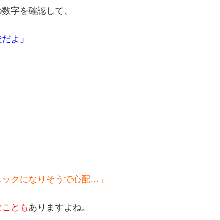
の数字を確認して、
夫だよ」
」
ニックになりそうで心配…」
なことも
ありますよね。