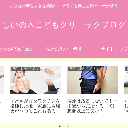
小さな不安を大きな笑顔へ。子育てを楽しむ明日へ一歩前進
しいの木こどもクリニックブログ
いの木YouTube
私達の思い・考え
サイトマップ
予防・対策・対処法
予防・対策・対処法
に
子どもがロタワクチンを
痔瘻は放置しないで！手
接種した後、家族に胃腸
術後から完治するまでは
ん
炎がうつることもあるっ
想像以上に長い！
て本当？