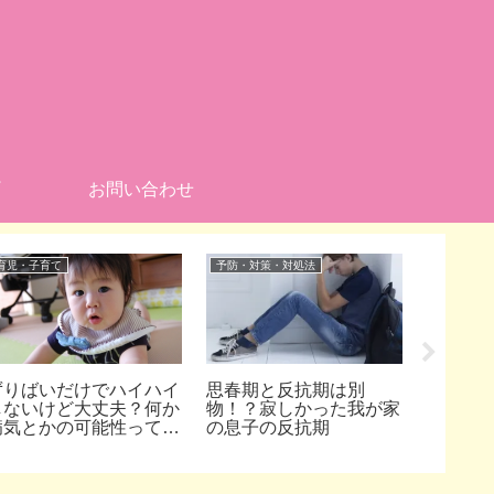
お問い合わせ
育児・子育て
予防・対策・対処法
育児・子育
ずりばいだけでハイハイ
思春期と反抗期は別
女湯に子
しないけど大丈夫？何か
物！？寂しかった我が家
何歳ま
病気とかの可能性ってあ
の息子の反抗期
いの？
るの？
でもや
由