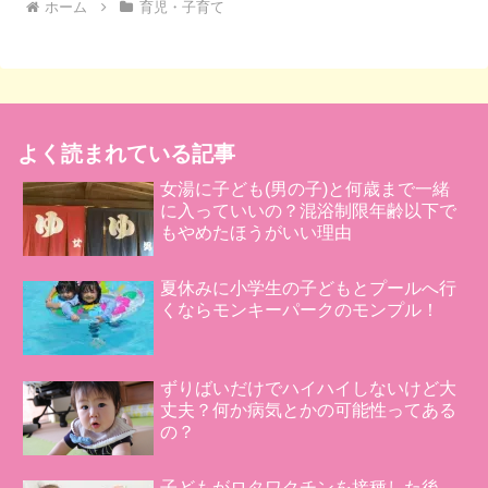
ホーム
育児・子育て
よく読まれている記事
女湯に子ども(男の子)と何歳まで一緒
に入っていいの？混浴制限年齢以下で
もやめたほうがいい理由
夏休みに小学生の子どもとプールへ行
くならモンキーパークのモンプル！
ずりばいだけでハイハイしないけど大
丈夫？何か病気とかの可能性ってある
の？
子どもがロタワクチンを接種した後、