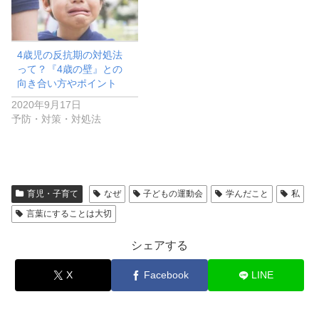
4歳児の反抗期の対処法
って？『4歳の壁』との
向き合い方やポイント
2020年9月17日
予防・対策・対処法
育児・子育て
なぜ
子どもの運動会
学んだこと
私
言葉にすることは大切
シェアする
X
Facebook
LINE