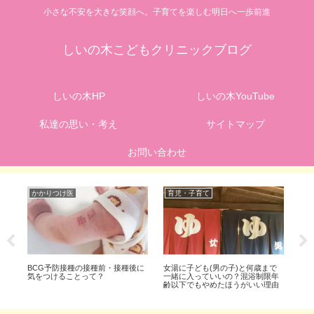
小さな不安を大きな笑顔へ。子育てを楽しむ明日へ一歩前進
しいの木こどもクリニックブログ
しいの木HP
しいの木YouTube
私達の思い・考え
サイトマップ
お問い合わせ
かかりつけ医
育児・子育て
予
ら
BCG予防接種の接種前・接種後に
女湯に子ども(男の子)と何歳まで
子
！
気をつけることって？
一緒に入っていいの？混浴制限年
後
齢以下でもやめたほうがいい理由
あ