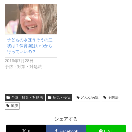
子どもの水ぼうそうの症
状は？保育園はいつから
行っていいの？
2016年7月28日
予防・対策・対処法
予防・対策・対処法
病気・怪我
どんな病気
予防法
風疹
シェアする
X
Facebook
LINE