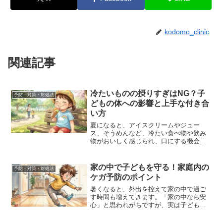
kodomo_clinic
関連記事
冷たいものの摂りすぎはNG？子
予防・対策・対処法
どもの体への影響と上手な付き合
い方
夏になると、アイスクリームやジュー
ス、そうめんなど、冷たい食べ物や飲み
物がおいしく感じられ、口にする機会も
ぐっと増えますよね。その一方で、「子
どもにはどのくらいまでなら大丈夫？」
「お腹をこわしたりしないの？」と心配
家の中で子どもを守る！家庭内の
予防・対策・対処法
になる保護者の方も多いので...
ケガ予防のポイント
暑くなると、外出を控えて家の中で過ご
す時間も増えてきます。「家の中なら安
心」と思われがちですが、実は子どもの
ケガの多くは家庭内、家の中で起こって
います。しかし、少しの工夫や事前の対