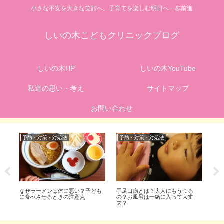
小さな不安を大きな笑顔へ。子育てを楽しむ明日へ一歩前進
しいの木こどもクリニックブログ
しいの木HP
しいの木YouTube
私達の思い・考え
サイトマップ
お問い合わせ
予防・対策・対処法
予防・対策・対処法
予
リ
なぜラーメンは体に悪い？子ども
手足口病とは？大人にもうつる
痔
！
に食べさせるときの注意点
の？お風呂は一緒に入って大丈
完
夫？