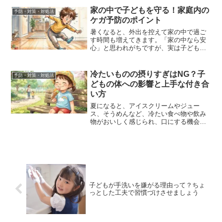
家の中で子どもを守る！家庭内の
予防・対策・対処法
ケガ予防のポイント
暑くなると、外出を控えて家の中で過ご
す時間も増えてきます。「家の中なら安
心」と思われがちですが、実は子どもの
ケガの多くは家庭内、家の中で起こって
います。しかし、少しの工夫や事前の対
策で、大きな事故を防ぐことができま
冷たいものの摂りすぎはNG？子
予防・対策・対処法
す。そこで今回は、ご家庭で...
どもの体への影響と上手な付き合
い方
夏になると、アイスクリームやジュー
ス、そうめんなど、冷たい食べ物や飲み
物がおいしく感じられ、口にする機会も
ぐっと増えますよね。その一方で、「子
どもにはどのくらいまでなら大丈夫？」
「お腹をこわしたりしないの？」と心配
になる保護者の方も多いので...
子どもが手洗いを嫌がる理由って？ちょ
っとした工夫で習慣づけさせましょう