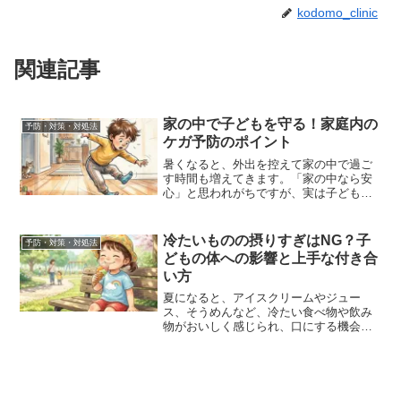
kodomo_clinic
関連記事
家の中で子どもを守る！家庭内の
予防・対策・対処法
ケガ予防のポイント
暑くなると、外出を控えて家の中で過ご
す時間も増えてきます。「家の中なら安
心」と思われがちですが、実は子どもの
ケガの多くは家庭内、家の中で起こって
います。しかし、少しの工夫や事前の対
策で、大きな事故を防ぐことができま
冷たいものの摂りすぎはNG？子
予防・対策・対処法
す。そこで今回は、ご家庭で...
どもの体への影響と上手な付き合
い方
夏になると、アイスクリームやジュー
ス、そうめんなど、冷たい食べ物や飲み
物がおいしく感じられ、口にする機会も
ぐっと増えますよね。その一方で、「子
どもにはどのくらいまでなら大丈夫？」
「お腹をこわしたりしないの？」と心配
になる保護者の方も多いので...