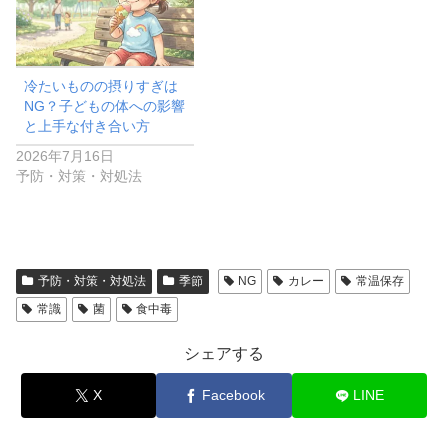
冷たいものの摂りすぎは
NG？子どもの体への影響
と上手な付き合い方
2026年7月16日
予防・対策・対処法
予防・対策・対処法
季節
NG
カレー
常温保存
常識
菌
食中毒
シェアする
X
Facebook
LINE