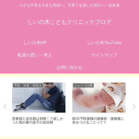
小さな不安を大きな笑顔へ。子育てを楽しむ明日へ一歩前進
しいの木こどもクリニックブログ
しいの木HP
しいの木YouTube
私達の思い・考え
サイトマップ
お問い合わせ
予防・対策・対処法
かかりつけ医
季
で
思春期と反抗期は別物！？寂しか
BCG予防接種の接種前・接種後に
お
年
った我が家の息子の反抗期
気をつけることって？
ッ
由