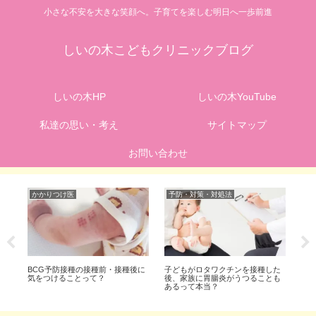
小さな不安を大きな笑顔へ。子育てを楽しむ明日へ一歩前進
しいの木こどもクリニックブログ
しいの木HP
しいの木YouTube
私達の思い・考え
サイトマップ
お問い合わせ
かかりつけ医
予防・対策・対処法
予
ル
BCG予防接種の接種前・接種後に
子どもがロタワクチンを接種した
な
ン
気をつけることって？
後、家族に胃腸炎がうつることも
に
あるって本当？