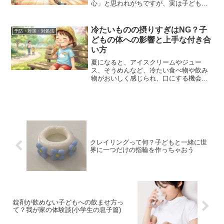
心」と思われがちですが、実は子どもの
ケガの多くは家庭内、家の中で起こって
います。しかし、少しの工夫や事前の対
策で、大きな事故を防ぐことができま
冷たいものの摂りすぎはNG？子
予防・対策・対処法
す。そこで今回は、ご家庭で...
どもの体への影響と上手な付き合
い方
夏になると、アイスクリームやジュー
ス、そうめんなど、冷たい食べ物や飲み
物がおいしく感じられ、口にする機会も
ぐっと増えますよね。その一方で、「子
どもにはどのくらいまでなら大丈夫？」
「お腹をこわしたりしないの？」と心配
になる保護者の方も多いので...
クレイリングって何？子どもと一緒に世
界に一つだけの指輪を作っちゃおう
錠剤が飲めない子どもへの飲ませ方っ
て？我が家の体験談(小学生の息子篇)