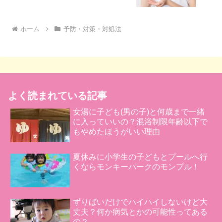
ホーム
予防・対策・対処法
よく読まれている記事
女湯に子ども(男の子)と何歳まで一緒
に入っていいの？混浴制限年齢以下で
もやめたほうがいい理由
夏休みに小学生の子どもとプールへ行
くならモンキーパークのモンプル！
ずりばいだけでハイハイしないけど大
丈夫？何か病気とかの可能性ってある
の？