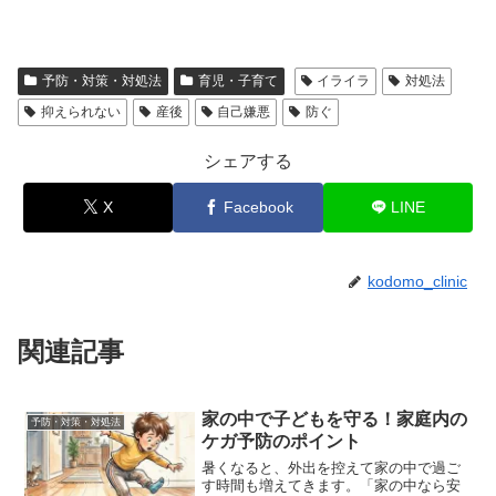
予防・対策・対処法
育児・子育て
イライラ
対処法
抑えられない
産後
自己嫌悪
防ぐ
シェアする
X
Facebook
LINE
kodomo_clinic
関連記事
家の中で子どもを守る！家庭内の
予防・対策・対処法
ケガ予防のポイント
暑くなると、外出を控えて家の中で過ご
す時間も増えてきます。「家の中なら安