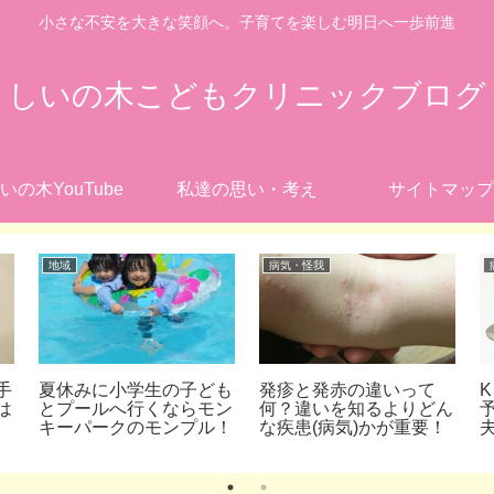
小さな不安を大きな笑顔へ。子育てを楽しむ明日へ一歩前進
しいの木こどもクリニックブログ
いの木YouTube
私達の思い・考え
サイトマップ
地域
病気・怪我
手
夏休みに小学生の子ども
発疹と発赤の違いって
は
とプールへ行くならモン
何？違いを知るよりどん
キーパークのモンプル！
な疾患(病気)かが重要！