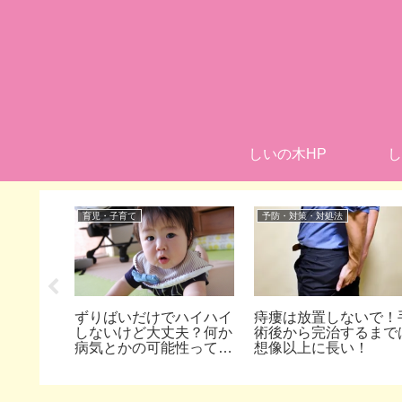
しいの木HP
し
育児・子育て
予防・対策・対処法
大人にも
ずりばいだけでハイハイ
痔瘻は放置しないで！
呂は一緒
しないけど大丈夫？何か
術後から完治するまで
？
病気とかの可能性ってあ
想像以上に長い！
るの？