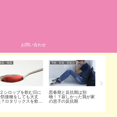
お問い合わせ
病気・怪我
予防・対策・対処法
季節
K２シロップを飲む日に
思春期と反抗期は別
お家の
予防接種をしても大丈
物！？寂しかった我が家
するメ
夫？ロタリックスを飲ん
の息子の反抗期
ト！と
でも問題ないの？