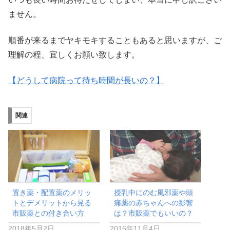
ません。
順番が来るまでヤキモキすることもあると思いますが、ご
理解の程、宜しくお願い致します。
【どうして病院って待ち時間が長いの？】
関連
置き薬・配置薬のメリッ
授乳中にのむ風邪薬や頭
トとデメリットから見る
痛薬の赤ちゃんへの影響
市販薬との付き合い方
は？市販薬でもいいの？
2018年5月2日
2016年11月4日