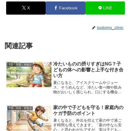
X
Facebook
LINE
kodomo_clinic
関連記事
冷たいものの摂りすぎはNG？子
予防・対策・対処法
どもの体への影響と上手な付き合
い方
夏になると、アイスクリームやジュー
ス、そうめんなど、冷たい食べ物や飲み
物がおいしく感じられ、口にする機会も
ぐっと増えますよね。その一方で、「子
どもにはどのくらいまでなら大丈夫？」
「お腹をこわしたりしないの？」と心配
家の中で子どもを守る！家庭内の
予防・対策・対処法
になる保護者の方も多いので...
ケガ予防のポイント
暑くなると、外出を控えて家の中で過ご
す時間も増えてきます。「家の中なら安
心」と思われがちですが、実は子どもの