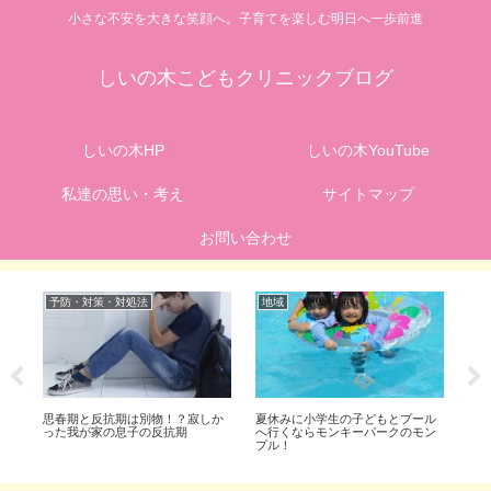
小さな不安を大きな笑顔へ。子育てを楽しむ明日へ一歩前進
しいの木こどもクリニックブログ
しいの木HP
しいの木YouTube
私達の思い・考え
サイトマップ
お問い合わせ
予防・対策・対処法
地域
病
ら
思春期と反抗期は別物！？寂しか
夏休みに小学生の子どもとプール
発
！
った我が家の息子の反抗期
へ行くならモンキーパークのモン
知る
プル！
要