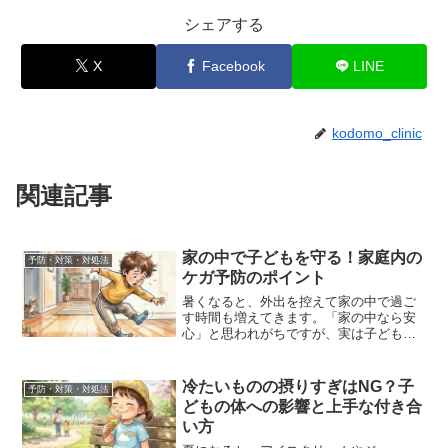
シェアする
X
Facebook
LINE
kodomo_clinic
関連記事
家の中で子どもを守る！家庭内の
予防・対策・対処法
ケガ予防のポイント
暑くなると、外出を控えて家の中で過ご
す時間も増えてきます。「家の中なら安
心」と思われがちですが、実は子どもの
ケガの多くは家庭内、家の中で起こって
います。しかし、少しの工夫や事前の対
策で、大きな事故を防ぐことができま
冷たいものの摂りすぎはNG？子
予防・対策・対処法
す。そこで今回は、ご家庭で...
どもの体への影響と上手な付き合
い方