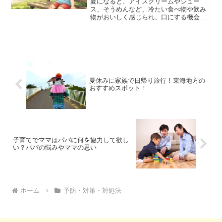
夏になると、アイスクリームやジュー
ス、そうめんなど、冷たい食べ物や飲み
物がおいしく感じられ、口にする機会も
ぐっと増えますよね。その一方で、「子
どもにはどのくらいまでなら大丈夫？」
「お腹をこわしたりしないの？」と心配
になる保護者の方も多いので...
夏休みに家族で日帰り旅行！東海地方の
おすすめスポット！
子育てでママはパパに何を協力して欲し
い？パパの悩みやママの思い
ホーム
予防・対策・対処法