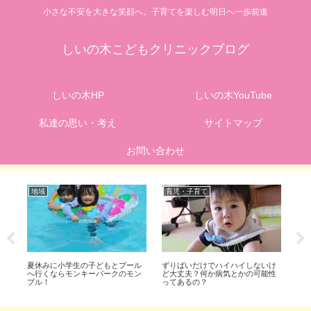
小さな不安を大きな笑顔へ。子育てを楽しむ明日へ一歩前進
しいの木こどもクリニックブログ
しいの木HP
しいの木YouTube
私達の思い・考え
サイトマップ
お問い合わせ
地域
育児・子育て
病
リ
夏休みに小学生の子どもとプール
ずりばいだけでハイハイしないけ
K
！
へ行くならモンキーパークのモン
ど大丈夫？何か病気とかの可能性
し
プル！
ってあるの？
ん