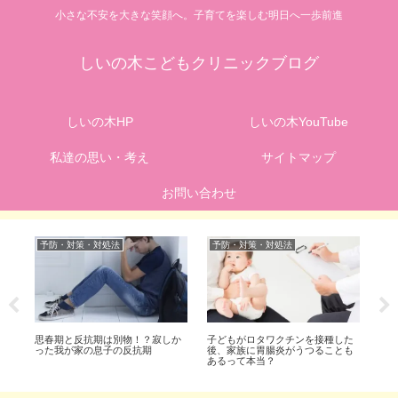
小さな不安を大きな笑顔へ。子育てを楽しむ明日へ一歩前進
しいの木こどもクリニックブログ
しいの木HP
しいの木YouTube
私達の思い・考え
サイトマップ
お問い合わせ
予防・対策・対処法
予防・対策・対処法
予
で
思春期と反抗期は別物！？寂しか
子どもがロタワクチンを接種した
な
年
った我が家の息子の反抗期
後、家族に胃腸炎がうつることも
に
由
あるって本当？