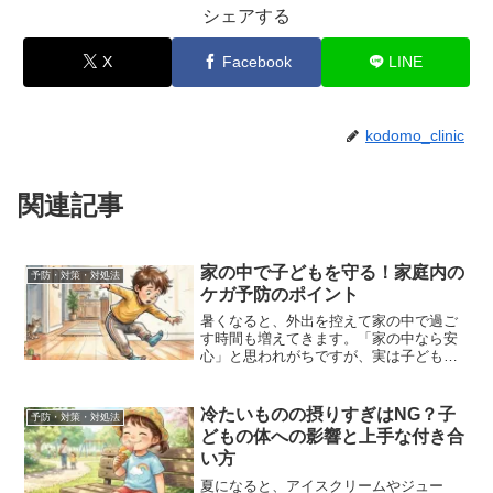
シェアする
X
Facebook
LINE
kodomo_clinic
関連記事
家の中で子どもを守る！家庭内の
予防・対策・対処法
ケガ予防のポイント
暑くなると、外出を控えて家の中で過ご
す時間も増えてきます。「家の中なら安
心」と思われがちですが、実は子どもの
ケガの多くは家庭内、家の中で起こって
います。しかし、少しの工夫や事前の対
策で、大きな事故を防ぐことができま
冷たいものの摂りすぎはNG？子
予防・対策・対処法
す。そこで今回は、ご家庭で...
どもの体への影響と上手な付き合
い方
夏になると、アイスクリームやジュー