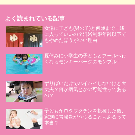
よく読まれている記事
女湯に子ども(男の子)と何歳まで一緒
に入っていいの？混浴制限年齢以下で
もやめたほうがいい理由
夏休みに小学生の子どもとプールへ行
くならモンキーパークのモンプル！
ずりばいだけでハイハイしないけど大
丈夫？何か病気とかの可能性ってある
の？
子どもがロタワクチンを接種した後、
家族に胃腸炎がうつることもあるって
本当？